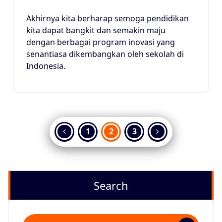
Akhirnya kita berharap semoga pendidikan
kita dapat bangkit dan semakin maju
dengan berbagai program inovasi yang
senantiasa dikembangkan oleh sekolah di
Indonesia.
Paginasi
1
2
3
pos
Search
Pencarian