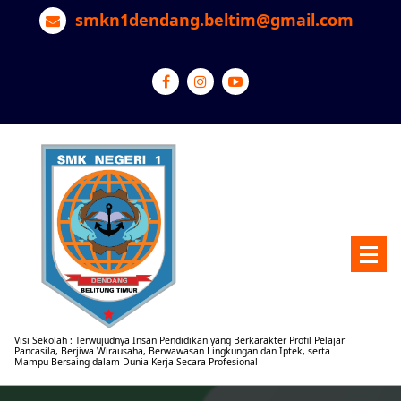
Lewati
smkn1dendang.beltim@gmail.com
ke
konten
Visi Sekolah : Terwujudnya Insan Pendidikan yang Berkarakter Profil Pelajar
Pancasila, Berjiwa Wirausaha, Berwawasan Lingkungan dan Iptek, serta
Mampu Bersaing dalam Dunia Kerja Secara Profesional