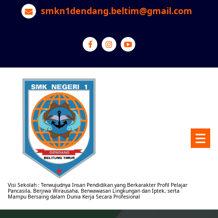
Lewati
smkn1dendang.beltim@gmail.com
ke
konten
Visi Sekolah : Terwujudnya Insan Pendidikan yang Berkarakter Profil Pelajar
Pancasila, Berjiwa Wirausaha, Berwawasan Lingkungan dan Iptek, serta
Mampu Bersaing dalam Dunia Kerja Secara Profesional