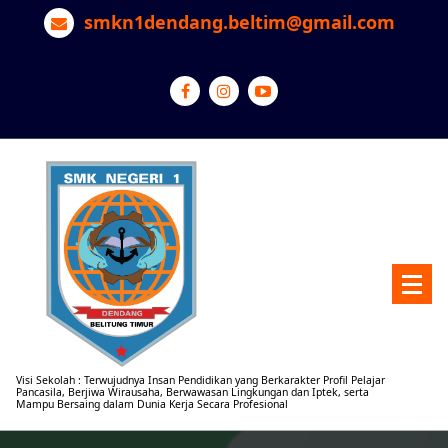
Lewati
smkn1dendang.beltim@gmail.com
ke
konten
Visi Sekolah : Terwujudnya Insan Pendidikan yang Berkarakter Profil Pelajar
Pancasila, Berjiwa Wirausaha, Berwawasan Lingkungan dan Iptek, serta
Mampu Bersaing dalam Dunia Kerja Secara Profesional