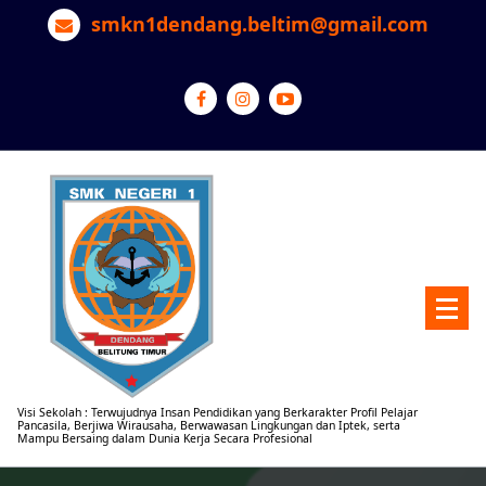
Lewati
smkn1dendang.beltim@gmail.com
ke
konten
Visi Sekolah : Terwujudnya Insan Pendidikan yang Berkarakter Profil Pelajar
Pancasila, Berjiwa Wirausaha, Berwawasan Lingkungan dan Iptek, serta
Mampu Bersaing dalam Dunia Kerja Secara Profesional