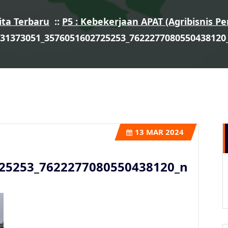
ita Terbaru
::
P5 : Kebekerjaan APAT (Agribisnis Pe
431373051_3576051602725253_7622277080550438120
13
MAR 2024
25253_7622277080550438120_n