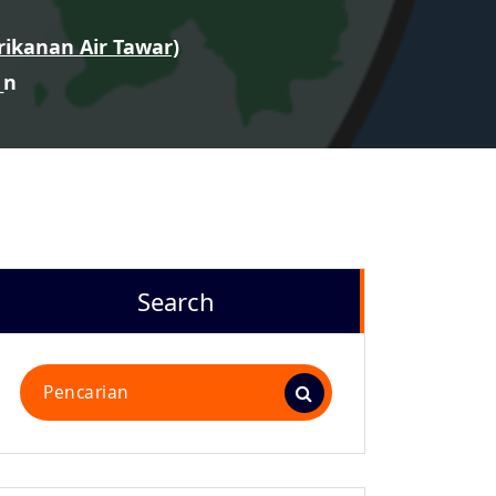
rikanan Air Tawar)
_n
Search
Pencarian
untuk: