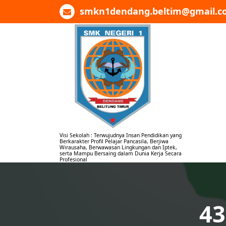
Lewati
smkn1dendang.beltim@gmail.c
ke
konten
Visi Sekolah : Terwujudnya Insan Pendidikan yang
Berkarakter Profil Pelajar Pancasila, Berjiwa
Wirausaha, Berwawasan Lingkungan dan Iptek,
serta Mampu Bersaing dalam Dunia Kerja Secara
Profesional
43