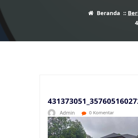
Beranda
::
Ber
431373051_35760516027
Admin
0 Komentar