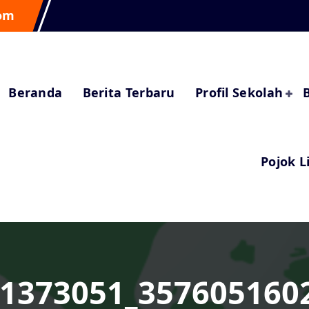
om
Beranda
Berita Terbaru
Profil Sekolah
Pojok L
1373051_357605160