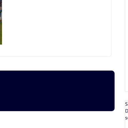
S
D
s