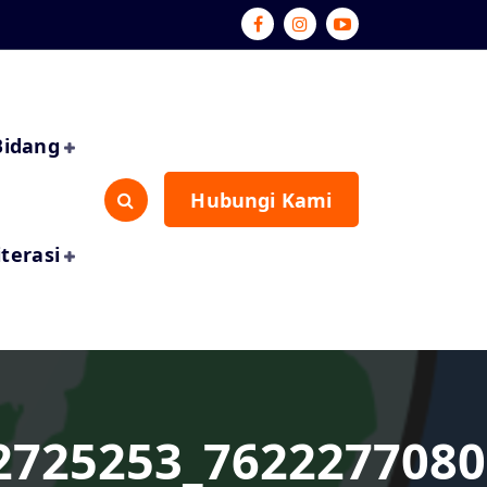
Bidang
Hubungi Kami
iterasi
2725253_7622277080