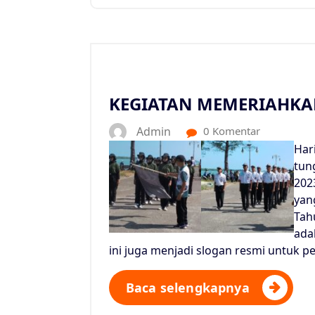
KEGIATAN MEMERIAHKAN
Admin
0 Komentar
Har
tun
202
yan
Tah
ada
ini juga menjadi slogan resmi untuk p
Baca selengkapnya