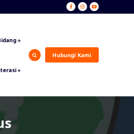
Bidang
Hubungi Kami
iterasi
us