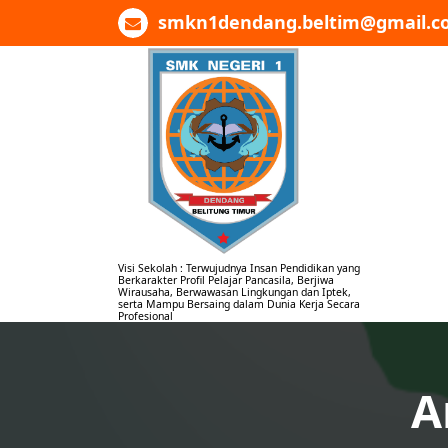
Lewati
smkn1dendang.beltim@gmail.c
ke
konten
Visi Sekolah : Terwujudnya Insan Pendidikan yang
Berkarakter Profil Pelajar Pancasila, Berjiwa
Wirausaha, Berwawasan Lingkungan dan Iptek,
serta Mampu Bersaing dalam Dunia Kerja Secara
Profesional
A