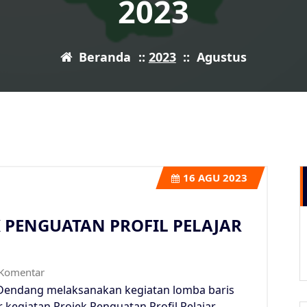
2023
Beranda
::
2023
::
Agustus
16
AGU 2023
K PENGUATAN PROFIL PELAJAR
Komentar
1 Dendang melaksanakan kegiatan lomba baris
 kegiatan Projek Penguatan Profil Pelajar