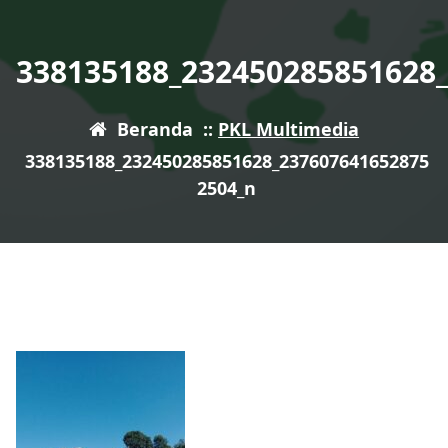
338135188_232450285851628
Beranda
::
PKL Multimedia
338135188_232450285851628_237607641652875
2504_n